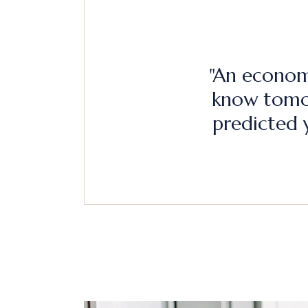
"An economi
know tomo
predicted 