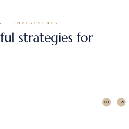
N
INVESTMENTS
ul strategies for
r adipiscing elit, sed do eiusmod tempor incididunt 
 cursus vitae congue mauris. Integer enim neque vo
FB
TW