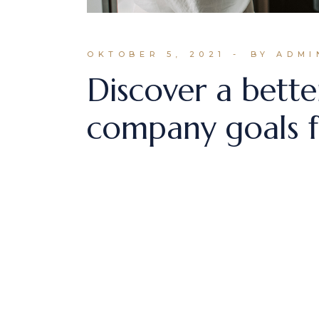
OKTOBER 5, 2021
BY ADMI
Discover a bette
company goals f
Lorem ipsum dolor sit amet, consectetu
labore et dolore magna aliqua. A arcu
READ MORE