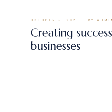
OKTOBER 5, 2021
BY ADMI
Creating successf
businesses
Lorem ipsum dolor sit amet, consectetu
labore et dolore magna aliqua. A arcu
READ MORE