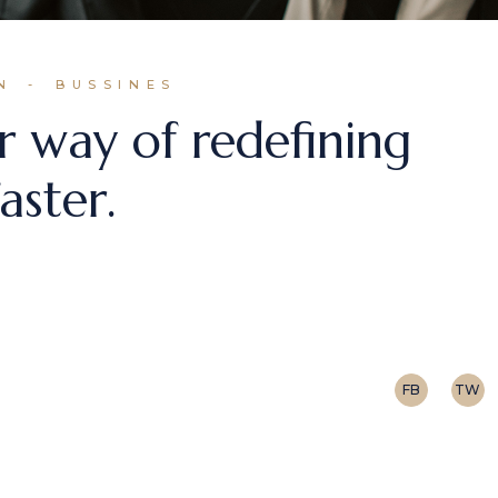
N
BUSSINES
r way of redefining
aster.
r adipiscing elit, sed do eiusmod tempor incididunt 
 cursus vitae congue mauris. Integer enim neque vo
FB
TW