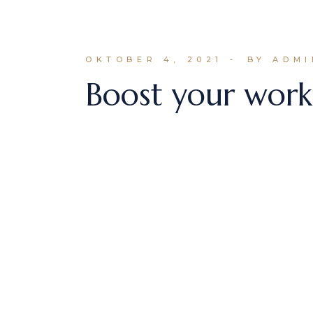
OKTOBER 4, 2021
BY ADMI
Boost your work
Lorem ipsum dolor sit amet, consectetu
labore et dolore magna aliqua. A arcu
READ MORE