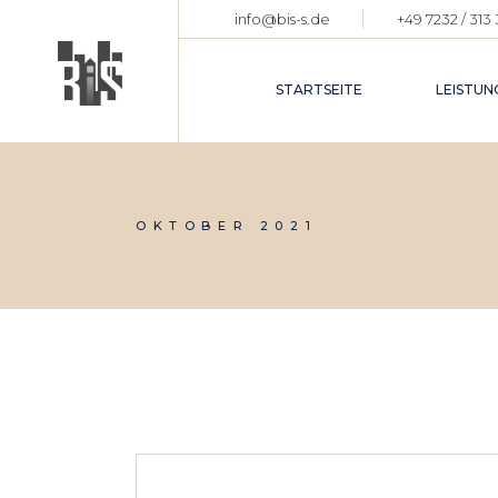
Skip
info@bis-s.de
+49 7232 / 313
to
the
content
STARTSEITE
LEISTUN
OKTOBER 2021