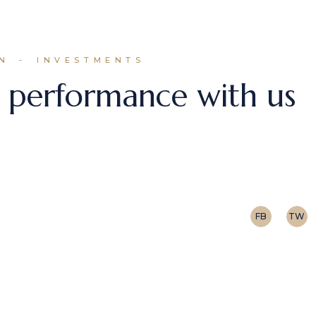
N
INVESTMENTS
 performance with us
r adipiscing elit, sed do eiusmod tempor incididunt 
 cursus vitae congue mauris. Integer enim neque vo
FB
TW